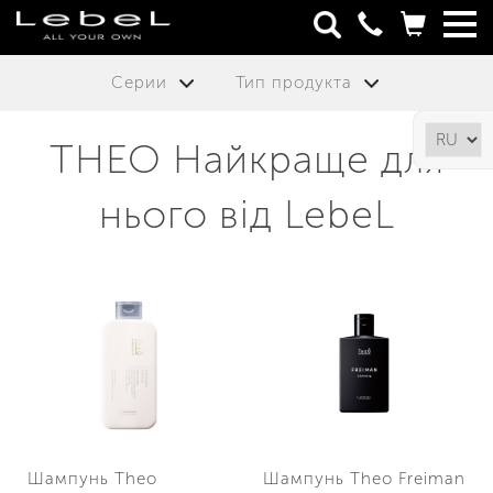
Серии
Тип продукта
THEO Найкраще для
нього від LebeL
Шампунь Theo
Шампунь Theo Freiman