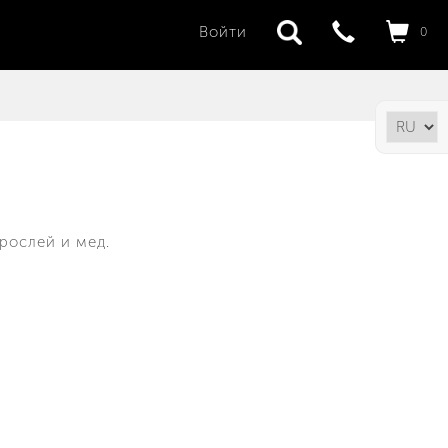
Войти
0
рослей и мед.