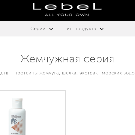
Серии
Тип продукта
Жемчужная серия
дств – протеины жемчуга, шелка, экстракт морских водо